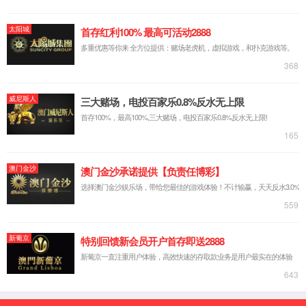
4
4
5
6
4
4
.
8
8
8
5
5
6
7
5
5
9
9
9
6
6
7
8
6
6
.
.
.
7
7
8
9
7
7
8
8
9
.
8
8
9
9
.
9
9
.
.
.
.
让人类的生活更健康
更便利，更多彩
股票代码：300429
网站目录