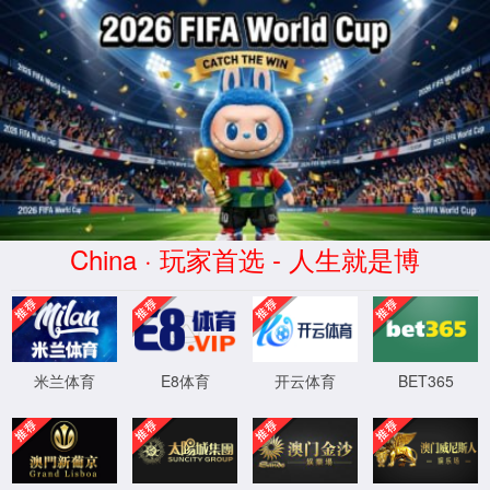
2026世界杯-官方指定平台-The 23rd FIFA World Cup
股票代码
300429
0
0
1
0
关于我们
1
2
0
1
企业概况
2
3
1
2
常州2026世界杯指定平台电子新材料股份有限公司是一家以应
3
4
2
3
用研究为导向，立足于产品自主研发创新的高新技术企业。目
前公司主营产品包括：光引发剂、树脂、单体、增感剂等电子
材料光刻胶专用化学品；自由基光引发剂、阳离子引发剂、 氧
4
5
3
4
杂环丁烷单体&树脂、增感剂等光固化配方产品用原材料；最
新布局OLED有机材料、半导体先进封装材料、高端显示材料
5
6
4
5
0
等领域。
自2000年成立以来，公司持续创新、发展，现已成为全球电
子材料与绿色感光材料专用化学品领军企业。公司通过在各项