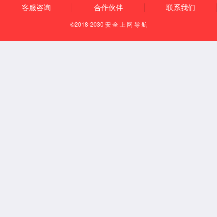
关于我们
投资者信息
董事长寄语
定期公告
研究开发
股票信息
企业概况
新闻资讯
质量管理
企业资讯
发展历程
媒体聚焦
企业荣誉
信息公告
企业文化
联系我们
基地布局
联系方式
社会责任
加入我们
产品与应用
电子材料
绿色感光材料