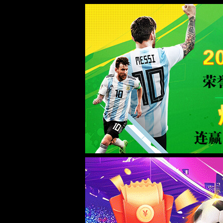
2026世界杯-官方指定平台-The 23rd FIFA World Cup
股票代码
关于我们
300429